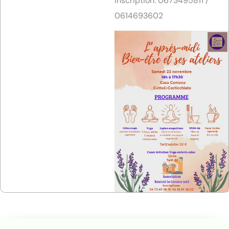
Inscription: 0673495811 /
0614693602